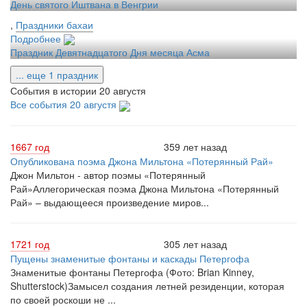
День святого Иштвана в Венгрии
,
Праздники бахаи
Подробнее
Праздник Девятнадцатого Дня месяца Асма
... еще 1 праздник
События в истории 20 августя
Все события 20 августя
1667 год
359 лет назад
Опубликована поэма Джона Мильтона «Потерянный Рай»
Джон Мильтон - автор поэмы «Потерянный
Рай»Аллегорическая поэма Джона Мильтона «Потерянный
Рай» – выдающееся произведение миров...
1721 год
305 лет назад
Пущены знаменитые фонтаны и каскады Петергофа
Знаменитые фонтаны Петергофа (Фото: Brian Kinney,
Shutterstock)Замысел создания летней резиденции, которая
по своей роскоши не ...