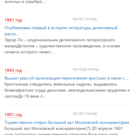
золотых и серебря...
185 ЛЕТ НАЗАД
1841 год
Опубликован первый в истории литературы детективный
расск...
Эдгар По – родоначальник детективного литературного
жанраДетектив – художественное произведение, в основе
сюжета которого лежит...
183 ГОДА НАЗАД
1843 год
Вышел указ об организации переселения крестьян в связи с ...
Крестьянам отводились земельные наделы, выдавалась
безвозвратная ссуда деньгами, земледельческими орудиями и
скотомДо 19 века п...
125 ЛЕТ НАЗАД
1901 год
Торжественно открыт Большой зал Московской консерватории
Большой зал Московской консерватории(7) 20 апреля 1901
года состоялось торжественное открытие Большого зала