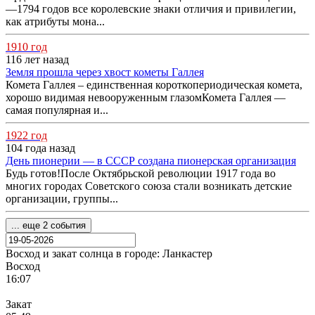
—1794 годов все королевские знаки отличия и привилегии,
как атрибуты мона...
1910 год
116 лет назад
Земля прошла через хвост кометы Галлея
Комета Галлея – единственная короткопериодическая комета,
хорошо видимая невооруженным глазомКомета Галлея —
самая популярная и...
1922 год
104 года назад
День пионерии — в СССР создана пионерская организация
Будь готов!После Октябрьской революции 1917 года во
многих городах Советского союза стали возникать детские
организации, группы...
... еще 2 события
Восход и закат солнца
в городе: Ланкастер
Восход
16:07
Закат