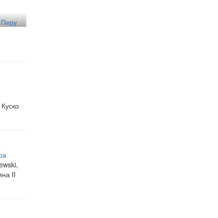
 Перу
 Куско
ра
ewski,
на II