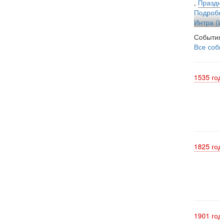
,
Праздн
Подроб
Интра (
События
Все соб
1535 го
1825 го
1901 го