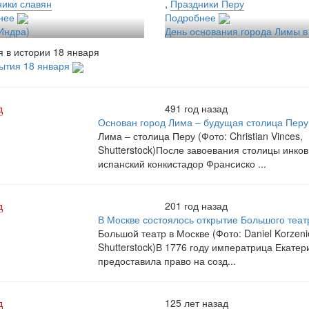
ики славян
,
Праздники Перу
нее
Подробнее
Индра)
День основания города Лимы в
 в истории 18 января
ытия 18 января
д
491 год назад
Основан город Лима – будущая столица Перу
Лима – столица Перу (Фото: Christian Vinces,
Shutterstock)После завоевания столицы инков
испанский конкистадор Франсиско ...
д
201 год назад
В Москве состоялось открытие Большого теат
Большой театр в Москве (Фото: Daniel Korzeni
Shutterstock)В 1776 году императрица Екатери
предоставила право на созд...
д
125 лет назад