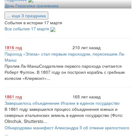
День Герасима-грачевника
... еще 3 праздника
События в истории 17 мартя
Все события 17 мартя
1816 год
210 лет назад
Пароход «Элиза» стал первым пароходом, пересекшим Ла-
Манш
Пролив Ла-МаншСоздателем первого парохода считается
Роберт Фултон. В 1807 году он построил корабль с гребным
колесом «Клермонт»...
1861 год
165 лет назад
Завершилось объединение Италии в единое государство
В 1861 году завершился процесс объединения южных и
северных итальянских земель в единое государство (Фото:
Olinchuk, Shuttersto...
Обнародован манифест Александра II об отмене крепостного
...