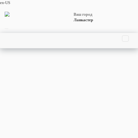
en-US
Ваш город
Ланкастер
Главная страница
Праздники
События
Люди
Родились
Умерли