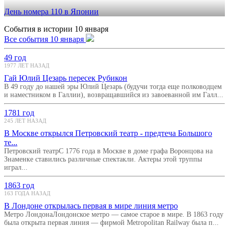
День номера 110 в Японии
События в истории 10 января
Все события 10 января
49 год
1977 ЛЕТ НАЗАД
Гай Юлий Цезарь пересек Рубикон
В 49 году до нашей эры Юлий Цезарь (будучи тогда еще полководцем
и наместником в Галлии), возвращавшийся из завоеванной им Галл...
1781 год
245 ЛЕТ НАЗАД
В Москве открылся Петровский театр - предтеча Большого
те...
Петровский театрС 1776 года в Москве в доме графа Воронцова на
Знаменке ставились различные спектакли. Актеры этой труппы
играл...
1863 год
163 ГОДА НАЗАД
В Лондоне открылась первая в мире линия метро
Метро ЛондонаЛондонское метро — самое старое в мире. В 1863 году
была открыта первая линия — фирмой Metropolitan Railway была п...