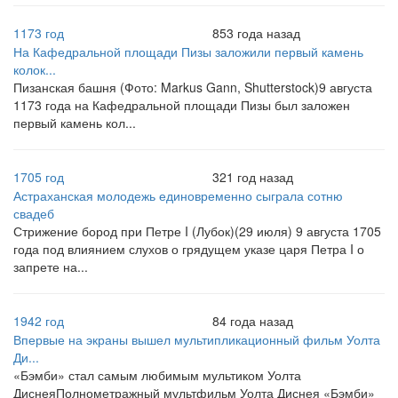
1173 год
853 года назад
На Кафедральной площади Пизы заложили первый камень
колок...
Пизанская башня (Фото: Markus Gann, Shutterstock)9 августа
1173 года на Кафедральной площади Пизы был заложен
первый камень кол...
1705 год
321 год назад
Астраханская молодежь единовременно сыграла сотню
свадеб
Стрижение бород при Петре I (Лубок)(29 июля) 9 августа 1705
года под влиянием слухов о грядущем указе царя Петра I о
запрете на...
1942 год
84 года назад
Впервые на экраны вышел мультипликационный фильм Уолта
Ди...
«Бэмби» стал самым любимым мультиком Уолта
ДиснеяПолнометражный мультфильм Уолта Диснея «Бэмби»