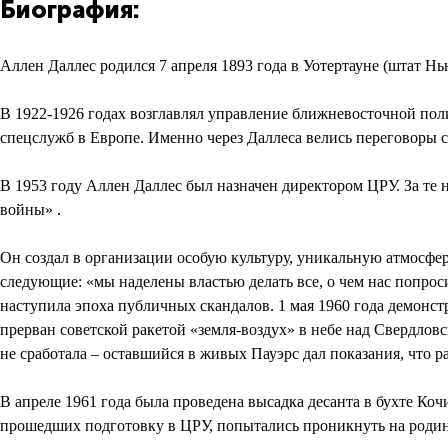
Биография:
Аллен Даллес родился 7 апреля 1893 года в Уотертауне (штат 
В 1922-1926 годах возглавлял управление ближневосточной по
спецслужб в Европе. Именно через Даллеса велись переговоры 
В 1953 году Аллен Даллес был назначен директором ЦРУ. За те 
войны» .
Он создал в организации особую культуру, уникальную атмосф
следующие: «мы наделены властью делать все, о чем нас попро
наступила эпоха публичных скандалов. 1 мая 1960 года демонс
прерван советской ракетой «земля-воздух» в небе над Свердловс
не сработала – оставшийся в живых Пауэрс дал показания, что 
В апреле 1961 года была проведена высадка десанта в бухте К
прошедших подготовку в ЦРУ, попытались проникнуть на родину