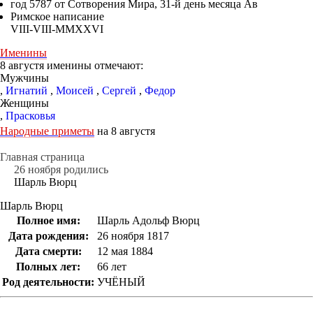
год 5787 от Сотворения Мира, 31-й день месяца Ав
Римское написание
VIII-VIII-MMXXVI
Именины
8 августя именины отмечают:
Мужчины
,
Игнатий
,
Моисей
,
Сергей
,
Федор
Женщины
,
Прасковья
Народные приметы
на 8 августя
Главная страница
26 ноября родились
Шарль Вюрц
Шарль Вюрц
Полное имя:
Шарль Адольф Вюрц
Дата рождения:
26 ноября 1817
Дата смерти:
12 мая 1884
Полных лет:
66 лет
Род деятельности:
УЧЁНЫЙ