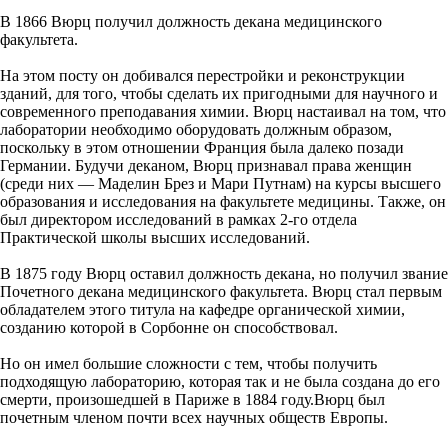
В 1866 Вюрц получил должность декана медицинского
факультета.
На этом посту он добивался перестройки и реконструкции
зданий, для того, чтобы сделать их пригодными для научного и
современного преподавания химии. Вюрц настаивал на том, что
лаборатории необходимо оборудовать должным образом,
поскольку в этом отношении Франция была далеко позади
Германии. Будучи деканом, Вюрц признавал права женщин
(среди них — Маделин Брез и Мари Путнам) на курсы высшего
образования и исследования на факультете медицины. Также, он
был директором исследований в рамках 2-го отдела
Практической школы высших исследований.
В 1875 году Вюрц оставил должность декана, но получил звание
Почетного декана медицинского факультета. Вюрц стал первым
обладателем этого титула на кафедре органической химии,
созданию которой в Сорбонне он способствовал.
Но он имел большие сложности с тем, чтобы получить
подходящую лабораторию, которая так и не была создана до его
смерти, произошедшей в Париже в 1884 году.Вюрц был
почетным членом почти всех научных обществ Европы.