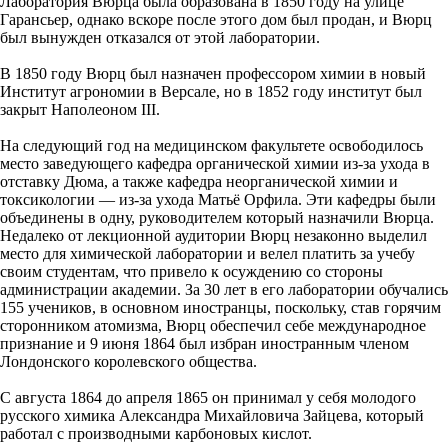
Лаборатория Вюрца была образована в 1850 году на улице
Гарансьер, однако вскоре после этого дом был продан, и Вюрц
был вынужден отказался от этой лаборатории.
В 1850 году Вюрц был назначен профессором химии в новый
Институт агрономии в Версале, но в 1852 году институт был
закрыт Наполеоном III.
На следующий год на медицинском факультете освободилось
место заведующего кафедра органической химии из-за ухода в
отставку Дюма, а также кафедра неорганической химии и
токсикологии — из-за ухода Матьё Орфила. Эти кафедры были
объединены в одну, руководителем который назначили Вюрца.
Недалеко от лекционной аудитории Вюрц незаконно выделил
место для химической лаборатории и велел платить за учебу
своим студентам, что привело к осуждению со стороны
администрации академии. За 30 лет в его лаборатории обучались
155 учеников, в основном иностранцы, поскольку, став горячим
сторонником атомизма, Вюрц обеспечил себе международное
признание и 9 июня 1864 был избран иностранным членом
Лондонского королевского общества.
С августа 1864 до апреля 1865 он принимал у себя молодого
русского химика Александра Михайловича Зайцева, который
работал с производными карбоновых кислот.