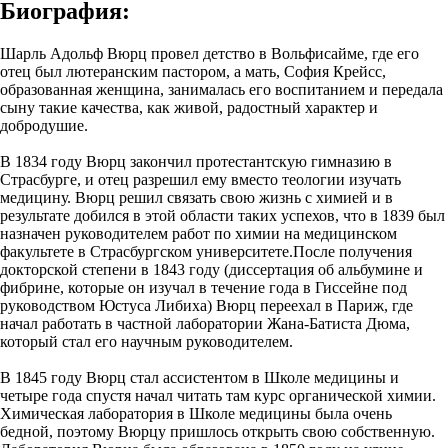
Биография:
Шарль Адольф Вюрц провел детство в Вольфисайме, где его
отец был лютеранским пастором, а мать, София Крейсс,
образованная женщина, занималась его воспитанием и передала
сыну такие качества, как живой, радостный характер и
добродушие.
В 1834 году Вюрц закончил протестантскую гимназию в
Страсбурге, и отец разрешил ему вместо теологии изучать
медицину. Вюрц решил связать свою жизнь с химией и в
результате добился в этой области таких успехов, что в 1839 был
назначен руководителем работ по химии на медицинском
факультете в Страсбургском университете.После получения
докторской степени в 1843 году (диссертация об альбумине и
фибрине, которые он изучал в течение года в Гиссейне под
руководством Юстуса Либиха) Вюрц переехал в Париж, где
начал работать в частной лаборатории Жана-Батиста Дюма,
который стал его научным руководителем.
В 1845 году Вюрц стал ассистентом в Школе медицины и
четыре года спустя начал читать там курс органической химии.
Химическая лаборатория в Школе медицины была очень
бедной, поэтому Вюрцу пришлось открыть свою собственную.