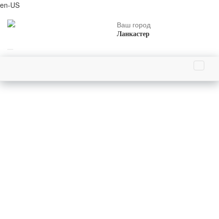
en-US
Ваш город
Ланкастер
Главная страница
9 декабря родились
Андрей Врангель