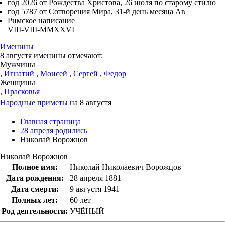
год 2026 от Рождества Христова, 26 июля по старому стилю
год 5787 от Сотворения Мира, 31-й день месяца Ав
Римское написание
VIII-VIII-MMXXVI
Именины
8 августя именины отмечают:
Мужчины
,
Игнатий
,
Моисей
,
Сергей
,
Федор
Женщины
,
Прасковья
Народные приметы
на 8 августя
Главная страница
28 апреля родились
Николай Ворожцов
Николай Ворожцов
Полное имя:
Николай Николаевич Ворожцов
Дата рождения:
28 апреля 1881
Дата смерти:
9 августя 1941
Полных лет:
60 лет
Род деятельности:
УЧЁНЫЙ