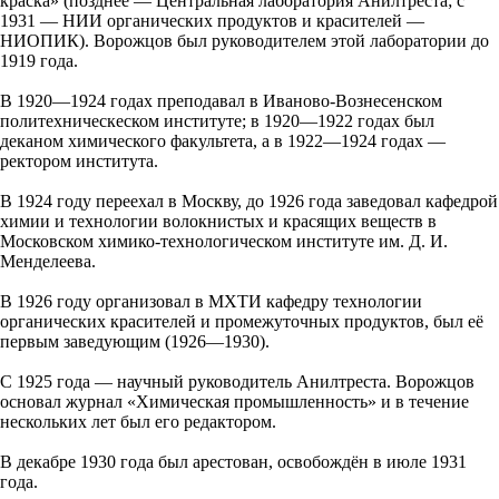
краска» (позднее — Центральная лаборатория Анилтреста; с
1931 — НИИ органических продуктов и красителей —
НИОПИК). Ворожцов был руководителем этой лаборатории до
1919 года.
В 1920—1924 годах преподавал в Иваново-Вознесенском
политехническеском институте; в 1920—1922 годах был
деканом химического факультета, а в 1922—1924 годах —
ректором института.
В 1924 году переехал в Москву, до 1926 года заведовал кафедрой
химии и технологии волокнистых и красящих веществ в
Московском химико-технологическом институте им. Д. И.
Менделеева.
В 1926 году организовал в МХТИ кафедру технологии
органических красителей и промежуточных продуктов, был её
первым заведующим (1926—1930).
С 1925 года — научный руководитель Анилтреста. Ворожцов
основал журнал «Химическая промышленность» и в течение
нескольких лет был его редактором.
В декабре 1930 года был арестован, освобождён в июле 1931
года.