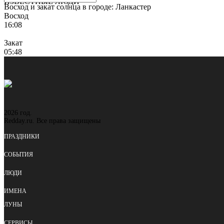
ИЗВЕСТНЫЕ ЛЮДИ
Восход и закат солнца
в городе: Ланкастер
Восход
16:08
Закат
05:48
2026 год.
Redday.ru. Все права защищены
ПРАЗДНИКИ
СОБЫТИЯ
ЛЮДИ
ИМЕНА
ЛУНЫ
СЕРВИСЫ