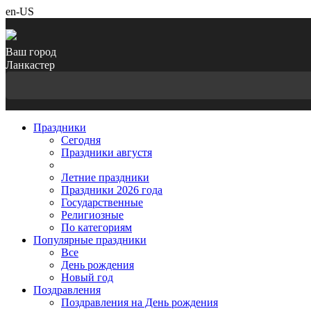
en-US
Ваш город
Ланкастер
Праздники
Cегодня
Праздники августя
Летние праздники
Праздники 2026 года
Государственные
Религиозные
По категориям
Популярные праздники
Все
День рождения
Новый год
Поздравления
Поздравления на День рождения