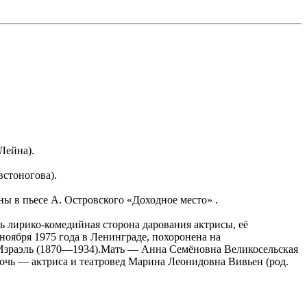
Лейна).
встоногова).
ы в пьесе А. Островского «Доходное место» .
сь лирико-комедийная сторона дарования актрисы, её
ноября 1975 года в Ленинграде, похоронена на
Израэль (1870—1934).Мать — Анна Семёновна Великосельская
чь — актриса и театровед Марина Леонидовна Вивьен (род.