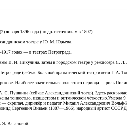
) января 1896 года (по др. источникам в 1897).
сандринском театре у Ю. М. Юрьева.
1917 годах — в театрах Петрограда.
мы В. И. Никулина, затем в городском театре у режиссёра Я. Л. 
етрограде (сейчас Большой драматический театр имени Г. А. То
ькове. Наиболее значительная роль этого периода — роль Полин
 А. С. Пушкина (сейчас Александринский театр). Здесь раскрыла
чены тонкостью, изяществом и ритмической чёткостью.Умерла 9 
 — скрипач, дирижёр и педагог Михаил Александрович Вольф-
еонид Сергеевич Вивьен (1887—1966), народный артист СССР.До
. Я. Вагановой.