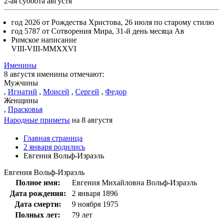
2-ая суббота августя
год 2026 от Рождества Христова, 26 июля по старому стилю
год 5787 от Сотворения Мира, 31-й день месяца Ав
Римское написание
VIII-VIII-MMXXVI
Именины
8 августя именины отмечают:
Мужчины
,
Игнатий
,
Моисей
,
Сергей
,
Федор
Женщины
,
Прасковья
Народные приметы
на 8 августя
Главная страница
2 января родились
Евгения Вольф-Израэль
Евгения Вольф-Израэль
Полное имя:
Евгения Михайловна Вольф-Израэль
Дата рождения:
2 января 1896
Дата смерти:
9 ноября 1975
Полных лет:
79 лет