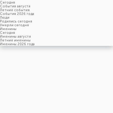
Cегодня
События августя
Летние события
События 2026 года
Люди
Родились сегодня
Умерли сегодня
Именины
Cегодня
Именины августя
Летние именины
Именины 2026 года
суббота
8
августя
220-й день, 32-ая неделя,
2-ая суббота августя
год 2026 от Рождества Христова, 26 июля по старому стилю
год 5787 от Сотворения Мира, 31-й день месяца Ав
Римское написание
VIII-VIII-MMXXVI
Именины
8 августя именины отмечают:
Мужчины
,
Игнатий
,
Моисей
,
Сергей
,
Федор