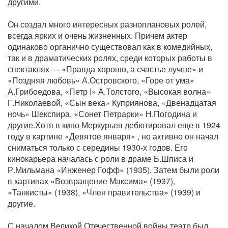
другими.
Он создал много интересных разноплановых ролей,
всегда ярких и очень жизненных. Причем актер
одинаково органично существовал как в комедийных,
так и в драматических ролях, среди которых работы в
спектаклях — «Правда хорошо, а счастье лучше» и
«Поздняя любовь» А.Островского, «Горе от ума»
А.Грибоедова, «Петр I» А.Толстого, «Высокая волна»
Г.Николаевой, «Сын века» Куприянова, «Двенадцатая
ночь» Шекспира, «Сонет Петрарки» Н.Погодина и
другие.Хотя в кино Меркурьев дебютировал еще в 1924
году в картине «Девятое января» , но активно он начал
сниматься только с середины 1930-х годов. Его
кинокарьера началась с роли в драме Б.Шписа и
Р.Мильмана «Инженер Гофф» (1935). Затем были роли
в картинах «Возвращение Максима» (1937),
«Танкисты» (1938), «Член правительства» (1939) и
другие.
С началом Великой Отечественной войны театр был