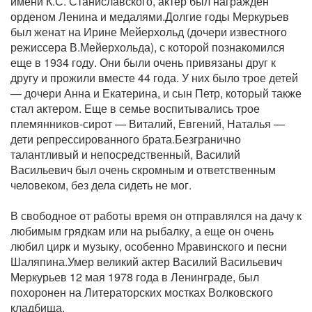
имени К.С. Станиславского, актер был награжден
орденом Ленина и медалями.Долгие годы Меркурьев
был женат на Ирине Мейерхольд (дочери известного
режиссера В.Мейерхольда), с которой познакомился
еще в 1934 году. Они были очень привязаны друг к
другу и прожили вместе 44 года. У них было трое детей
— дочери Анна и Екатерина, и сын Петр, который также
стал актером. Еще в семье воспитывались трое
племянников-сирот — Виталий, Евгений, Наталья —
дети репрессированного брата.Безгранично
талантливый и непосредственный, Василий
Васильевич был очень скромным и ответственным
человеком, без дела сидеть не мог.
В свободное от работы время он отправлялся на дачу к
любимым грядкам или на рыбалку, а еще он очень
любил цирк и музыку, особенно Мравинского и песни
Шаляпина.Умер великий актер Василий Васильевич
Меркурьев 12 мая 1978 года в Ленинграде, был
похоронен на Литераторских мостках Волковского
кладбища.