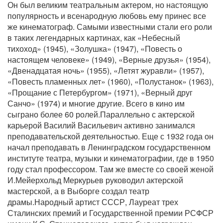
Он был великим театральным актером, но настоящую
популярность и всенародную любовь ему принес все
же кинематограф. Самыми известными стали его роли
в таких легендарных картинах, как «Небесный
тихоход» (1945), «Золушка» (1947), «Повесть о
настоящем человеке» (1949), «Верные друзья» (1954),
«Двенадцатая ночь» (1955), «Летят журавли» (1957),
«Повесть пламенных лет» (1960), «Полустанок» (1963),
«Прощание с Петербургом» (1971), «Верный друг
Санчо» (1974) и многие другие. Всего в кино им
сыграно более 60 ролей.Параллельно с актерской
карьерой Василий Васильевич активно занимался
преподавательской деятельностью. Еще с 1932 года он
начал преподавать в Ленинградском государственном
институте театра, музыки и кинематографии, где в 1950
году стал профессором. Там же вместе со своей женой
И.Мейерхольд Меркурьев руководил актерской
мастерской, а в Выборге создал театр
драмы.Народный артист СССР, Лауреат трех
Сталинских премий и Государственной премии РСФСР