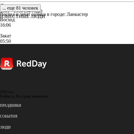
Джильда
... еще 81 человек
1961 - 1996 (34 года)
Восход и закат солнца
в городе: Ланкастер
ИЗВЕСТНЫЕ ЛЮДИ
Восход
16:06
Закат
05:50
2026 год.
Redday.ru. Все права защищены
ПРАЗДНИКИ
СОБЫТИЯ
ЛЮДИ