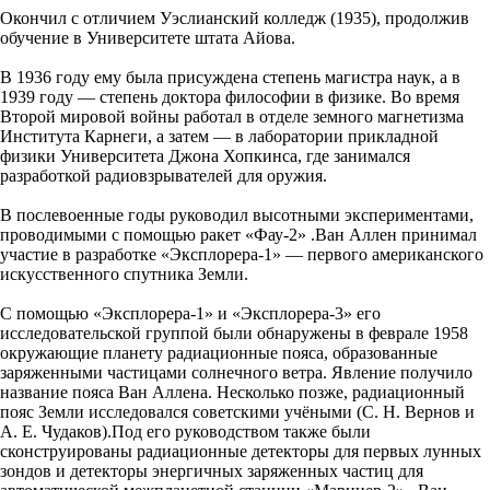
Окончил с отличием Уэслианский колледж (1935), продолжив
обучение в Университете штата Айова.
В 1936 году ему была присуждена степень магистра наук, а в
1939 году — степень доктора философии в физике. Во время
Второй мировой войны работал в отделе земного магнетизма
Института Карнеги, а затем — в лаборатории прикладной
физики Университета Джона Хопкинса, где занимался
разработкой радиовзрывателей для оружия.
В послевоенные годы руководил высотными экспериментами,
проводимыми с помощью ракет «Фау-2» .Ван Аллен принимал
участие в разработке «Эксплорера-1» — первого американского
искусственного спутника Земли.
С помощью «Эксплорера-1» и «Эксплорера-3» его
исследовательской группой были обнаружены в феврале 1958
окружающие планету радиационные пояса, образованные
заряженными частицами солнечного ветра. Явление получило
название пояса Ван Аллена. Несколько позже, радиационный
пояс Земли исследовался советскими учёными (С. Н. Вернов и
А. Е. Чудаков).Под его руководством также были
сконструированы радиационные детекторы для первых лунных
зондов и детекторы энергичных заряженных частиц для