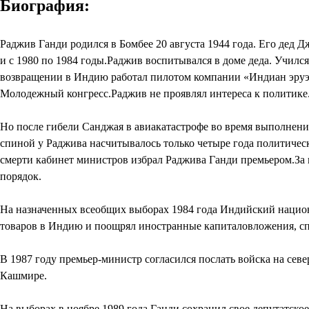
Биография:
Раджив Ганди родился в Бомбее 20 августа 1944 года. Его дед 
и с 1980 по 1984 годы.Раджив воспитывался в доме деда. Училс
возвращении в Индию работал пилотом компании «Индиан эруэй
Молодежный конгресс.Раджив не проявлял интереса к политике
Но после гибели Санджая в авиакатастрофе во время выполнени
спиной у Раджива насчитывалось только четыре года политическо
смерти кабинет министров избрал Раджива Ганди премьером.За
порядок.
На назначенных всеобщих выборах 1984 года Индийский национа
товаров в Индию и поощрял иностранные капиталовложения, спо
В 1987 году премьер-министр согласился послать войска на се
Кашмире.
На выборах в ноябре 1989 года Ганди сохранил свое депутатское