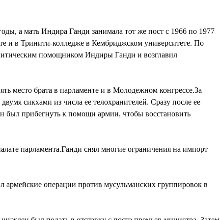
оды, а мать Индира Ганди занимала тот же пост с 1966 по 1977
ете и в Тринити-колледже в Кембриджском университете. По
олитическим помощником Индиры Ганди и возглавил
ть место брата в парламенте и в Молодежном конгрессе.За
 двумя сикхами из числа ее телохранителей. Сразу после ее
ен был прибегнуть к помощи армии, чтобы восстановить
алате парламента.Ганди снял многие ограничения на импорт
рил армейские операции против мусульманских группировок в
вынужден был подать в отставку с поста премьер-министра. Затем