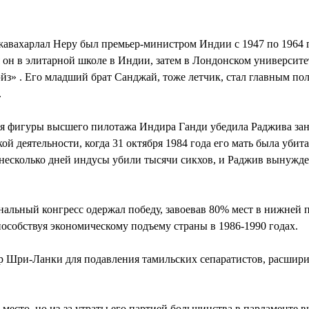
Джавахарлал Неру был премьер-министром Индии с 1947 по 1964 г
я он в элитарной школе в Индии, затем в Лондонском университ
з» . Его младший брат Санджай, тоже летчик, стал главным п
.
я фигуры высшего пилотажа Индира Ганди убедила Раджива заня
й деятельности, когда 31 октября 1984 года его мать была убита
 несколько дней индусы убили тысячи сикхов, и Раджив вынужд
льный конгресс одержал победу, завоевав 80% мест в нижней п
собствуя экономическому подъему страны в 1986-1990 годах.
вер Шри-Ланки для подавления тамильских сепаратистов, расши
 место, но из-за утраты его партией большинства в парламенте 