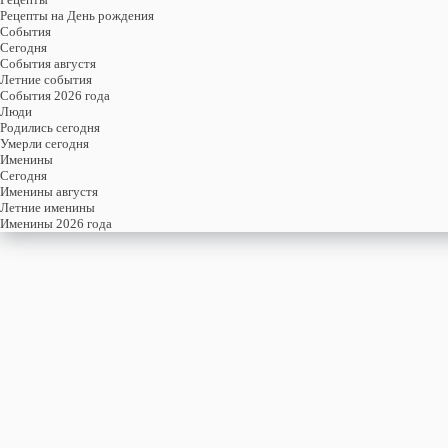
Рецепты на День рождения
События
Cегодня
События августя
Летние события
События 2026 года
Люди
Родились сегодня
Умерли сегодня
Именины
Cегодня
Именины августя
Летние именины
Именины 2026 года
четверг
6
августя
218-й день, 32-ая неделя,
1-ый четверг августя
год 2026 от Рождества Христова, 24 июля по старому стилю
год 5787 от Сотворения Мира, 29-й день месяца Ав
Римское написание
VI-VIII-MMXXVI