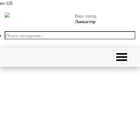
en-US
Ваш город
Ланкастер
Главная страница
7 июля родились
Николай Гусев