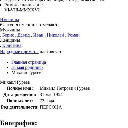
Римское написание
VI-VIII-MMXXVI
Именины
6 августя именины отмечают:
Мужчины
,
Борис
,
Давид
,
Иван
,
Николай
,
Роман
Женщины
,
Кристина
Народные приметы
на 6 августя
Главная страница
31 мая родились
Михаил Гурьев
Михаил Гурьев
Полное имя:
Михаил Петрович Гурьев
Дата рождения:
31 мая 1954
Полных лет:
72 года
Род деятельности:
ПЕРСОНА
Биография: