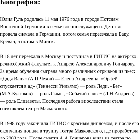
Биография:
Юлия Гуль родилась 11 мая 1976 года в городе Потсдам
Восточной Германии в семье военнослужащего. Детство
провела сначала в Германии, потом семья переезжала в Баку,
Ереван, а потом в Минск.
В 18 лет переехала в Москву и поступила в ГИТИС на актёрско-
режиссёрский факультет к Андрею Александровичу Гончарову.
За время обучения сыграла много различных отрывков из пьес:
«Дядя Ваня» (А.П.Чехов) — Елена Андреевна, «Орфей
спускается в ад» (Теннесси Уильямс) — роль Леди, «Бег»
(М.А.Булгаков) — роль Симы, «Собачий вальс» (Л.Н.Андреев)
— роль Елизаветы. Последняя работа впоследствии стала
спектаклем театра Маяковского.
В 1998 году закончила ГИТИС с красным дипломом, и после его
окончания попала в труппу театра Маяковского, где проработала
до 2003 года. После смерти А.А.Гончарова ушла из театра по