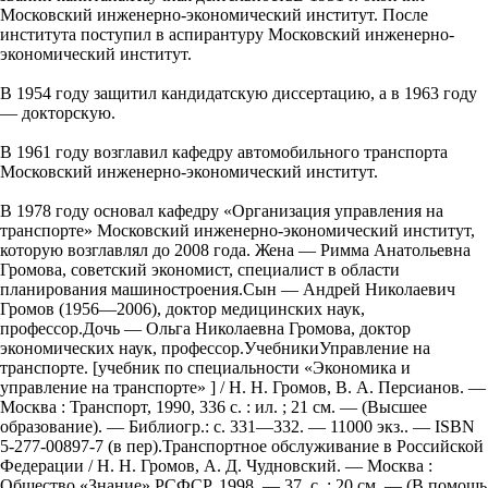
Московский инженерно-экономический институт. После
института поступил в аспирантуру Московский инженерно-
экономический институт.
В 1954 году защитил кандидатскую диссертацию, а в 1963 году
— докторскую.
В 1961 году возглавил кафедру автомобильного транспорта
Московский инженерно-экономический институт.
В 1978 году основал кафедру «Организация управления на
транспорте» Московский инженерно-экономический институт,
которую возглавлял до 2008 года. Жена — Римма Анатольевна
Громова, советский экономист, специалист в области
планирования машиностроения.Сын — Андрей Николаевич
Громов (1956—2006), доктор медицинских наук,
профессор.Дочь — Ольга Николаевна Громова, доктор
экономических наук, профессор.УчебникиУправление на
транспорте. [учебник по специальности «Экономика и
управление на транспорте» ] / Н. Н. Громов, В. А. Персианов. —
Москва : Транспорт, 1990, 336 с. : ил. ; 21 см. — (Высшее
образование). — Библиогр.: с. 331—332. — 11000 экз.. — ISBN
5-277-00897-7 (в пер).Транспортное обслуживание в Российской
Федерации / Н. Н. Громов, А. Д. Чудновский. — Москва :
Общество «Знание» РСФСР, 1998. — 37, с. ; 20 см. — (В помощь