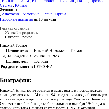
,
Василий
,
Ефим
,
Иван
,
Моисей
,
Николай
,
Павел
,
Прохор
,
Сергей
,
Юлиан
Женщины
,
Анастасия
,
Антонина
,
Елена
,
Ирина
Народные приметы
на 10 августя
Главная страница
23 ноября родились
Николай Громов
Николай Громов
Полное имя:
Николай Николаевич Громов
Дата рождения:
23 ноября 1923
Полных лет:
102 года
Род деятельности:
ПЕРСОНА
Биография:
Николай Николаевич родился в семье врача и преподавателя
французского языка.24 июня 1941 года записался добровольцем
в Ленинградское артиллерийское училище. Участник Великой
Отечественной войны, демобилизовался в октября 1945 года в
звании капитана.Научная деятельностьВ 1951 г. окончил