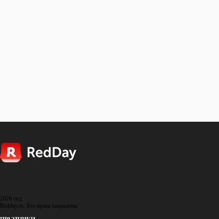
Жорж Бизе
1838 - 1875 (36 лет)
ИЗВЕСТНЫЕ ЛЮДИ
Иоганн Штраус
1825 - 1899 (73 года)
ИЗВЕСТНЫЕ ЛЮДИ
... ЕЩЕ 76 ЛЮДЕЙ
Восход и закат солнца
в городе: Ланкастер
Восход
16:08
Закат
05:47
2026 год.
Redday.ru. Все права защищены