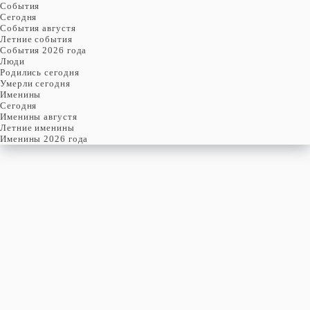
События
Cегодня
События августя
Летние события
События 2026 года
Люди
Родились сегодня
Умерли сегодня
Именины
Cегодня
Именины августя
Летние именины
Именины 2026 года
воскресенье
9
августя
221-й день, 32-ая неделя,
2-ое воскресенье августя
год 2026 от Рождества Христова, 27 июля по старому стилю
год 5787 от Сотворения Мира, 1-й день месяца Елун
Римское написание
IX-VIII-MMXXVI
Именины