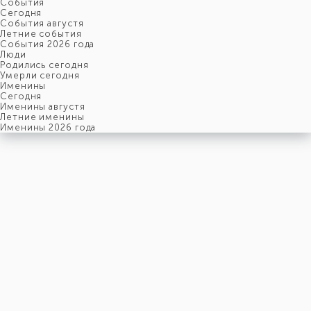
События
Cегодня
События августя
Летние события
События 2026 года
Люди
Родились сегодня
Умерли сегодня
Именины
Cегодня
Именины августя
Летние именины
Именины 2026 года
суббота
8
августя
220-й день, 32-ая неделя,
2-ая суббота августя
год 2026 от Рождества Христова, 26 июля по старому стилю
год 5787 от Сотворения Мира, 31-й день месяца Ав
Римское написание
VIII-VIII-MMXXVI
Именины
8 августя именины отмечают:
Мужчины