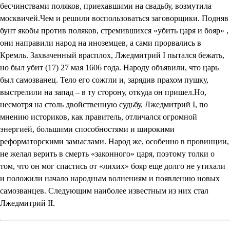
бесчинствами поляков, приехавшими на свадьбу, возмутила
москвичей.Чем и решили воспользоваться заговорщики. Подняв
бунт якобы против поляков, стремившихся «убить царя и бояр» ,
они направили народ на иноземцев, а сами прорвались в
Кремль. Захваченный врасплох, Лжедмитрий I пытался бежать,
но был убит (17) 27 мая 1606 года. Народу объявили, что царь
был самозванец. Тело его сожгли и, зарядив прахом пушку,
выстрелили на запад – в ту сторону, откуда он пришел.Но,
несмотря на столь двойственную судьбу, Лжедмитрий I, по
мнению историков, как правитель, отличался огромной
энергией, большими способностями и широкими
реформаторскими замыслами. Народ же, особенно в провинции,
не желал верить в смерть «законного» царя, поэтому толки о
том, что он мог спастись от «лихих» бояр еще долго не утихали
и положили начало народным волнениям и появлению новых
самозванцев. Следующим наиболее известным из них стал
Лжедмитрий II.