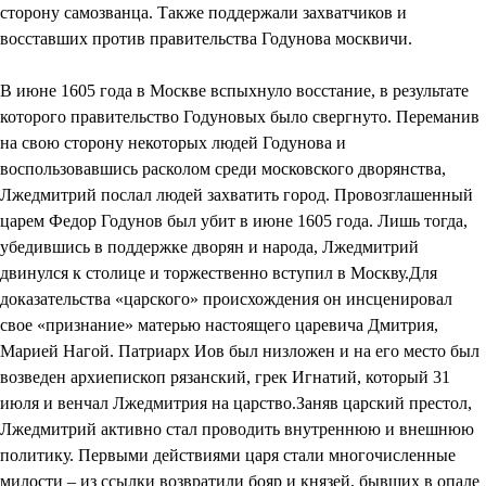
сторону самозванца. Также поддержали захватчиков и
восставших против правительства Годунова москвичи.
В июне 1605 года в Москве вспыхнуло восстание, в результате
которого правительство Годуновых было свергнуто. Переманив
на свою сторону некоторых людей Годунова и
воспользовавшись расколом среди московского дворянства,
Лжедмитрий послал людей захватить город. Провозглашенный
царем Федор Годунов был убит в июне 1605 года. Лишь тогда,
убедившись в поддержке дворян и народа, Лжедмитрий
двинулся к столице и торжественно вступил в Москву.Для
доказательства «царского» происхождения он инсценировал
свое «признание» матерью настоящего царевича Дмитрия,
Марией Нагой. Патриарх Иов был низложен и на его место был
возведен архиепископ рязанский, грек Игнатий, который 31
июля и венчал Лжедмитрия на царство.Заняв царский престол,
Лжедмитрий активно стал проводить внутреннюю и внешнюю
политику. Первыми действиями царя стали многочисленные
милости – из ссылки возвратили бояр и князей, бывших в опале