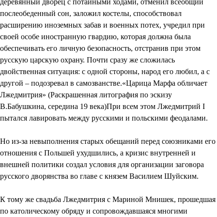
деревянный дворец с потайными ходами, отменил всеобщий
послеобеденный сон, заложил костелы, способствовал
расширению иноземных забав и военных потех, учредил при
своей особе иностранную гвардию, которая должна была
обеспечивать его личную безопасность, отстранив при этом
русскую царскую охрану. Почти сразу же сложилась
двойственная ситуация: с одной стороны, народ его любил, а с
другой – подозревал в самозванстве.«Царица Марфа обличает
Лжедмитрия» (Раскрашенная литография по эскизу
В.Бабушкина, середина 19 века)При всем этом Лжедмитрий I
пытался лавировать между русскими и польскими феодалами.
Но из-за невыполнения старых обещаний перед союзниками его
отношения с Польшей ухудшились, а кризис внутренней и
внешней политики создал условия для организации заговора
русского дворянства во главе с князем Василием Шуйским.
К тому же свадьба Лжедмитрия с Мариной Мнишек, прошедшая
по католическому обряду и сопровождавшаяся многими