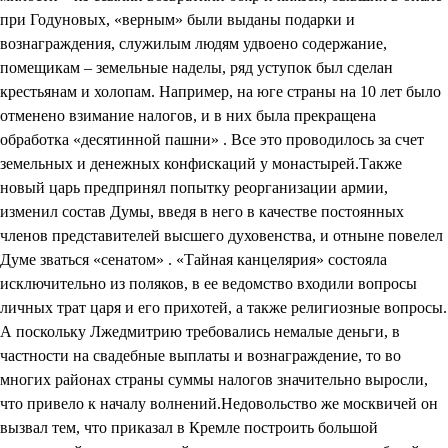
при Годуновых, «верным» были выданы подарки и
вознаграждения, служилым людям удвоено содержание,
помещикам – земельные наделы, ряд уступок был сделан
крестьянам и холопам. Например, на юге страны на 10 лет было
отменено взимание налогов, и в них была прекращена
обработка «десятинной пашни» . Все это проводилось за счет
земельных и денежных конфискаций у монастырей.Также
новый царь предпринял попытку реорганизации армии,
изменил состав Думы, введя в него в качестве постоянных
членов представителей высшего духовенства, и отныне повелел
Думе зваться «сенатом» . «Тайная канцелярия» состояла
исключительно из поляков, в ее ведомство входили вопросы
личных трат царя и его прихотей, а также религиозные вопросы.
А поскольку Лжедмитрию требовались немалые деньги, в
частности на свадебные выплаты и вознаграждение, то во
многих районах страны суммы налогов значительно выросли,
что привело к началу волнений.Недовольство же москвичей он
вызвал тем, что приказал в Кремле построить большой