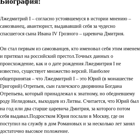
Биография:
Лжедмитрий I – согласно устоявшемуся в истории мнению –
самозванец, авантюрист, выдававший себя за чудесно
спасшегося сына Ивана IV Грозного – царевича Дмитрия.
Он стал первым из самозванцев, кто именовал себя этим именем
и притязал на российский престол.Точных данных о
происхождение, как и о дате рождения Лжедмитрия I не
известно, существует множество версий. Наиболее
общепринятая – что Лжедмитрий I – это Юрий (в монашестве
Григорий) Отрепьев, сын галичского дворянина Богдана
Отрепьева, который принадлежал к знатному, но обедневшему
роду Нелидовых, выходцев из Литвы. Считается, что Юрий был
на год или два старше царевича Дмитрия, за которого потом
себя выдавал.Подростком Юрия послали в Москву, где он
поступил на службу в дом Романовых и за несколько лет занял
достаточно высокое положение.