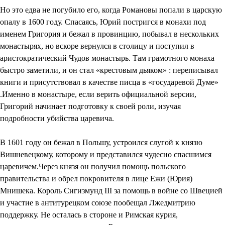
Но это едва не погубило его, когда Романовы попали в царскую
опалу в 1600 году. Спасаясь, Юрий постригся в монахи под
именем Григория и бежал в провинцию, побывал в нескольких
монастырях, но вскоре вернулся в столицу и поступил в
аристократический Чудов монастырь. Там грамотного монаха
быстро заметили, и он стал «крестовым дьяком» : переписывал
книги и присутствовал в качестве писца в «государевой Думе»
.Именно в монастыре, если верить официальной версии,
Григорий начинает подготовку к своей роли, изучая
подробности убийства царевича.
В 1601 году он бежал в Польшу, устроился слугой к князю
Вишневецкому, которому и представился чудесно спасшимся
царевичем.Через князя он получил помощь польского
правительства и обрел покровителя в лице Ежи (Юрия)
Мнишека. Король Сигизмунд III за помощь в войне со Швецией
и участие в антитурецком союзе пообещал Лжедмитрию
поддержку. Не осталась в стороне и Римская курия,