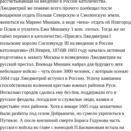
рассчитывавшая на введение в России католичества.
Лжедмитрий же помимо всего прочего пообещал после
воцарения отдать Польше Северскую и Смоленскую земли,
жениться на Марине Мнишек, в виде «вена» отдать ей Новгород
и Псков и уплатить Ежи Мнишеку 1 млн. злотых. Тогда же он
тайно перешел в католичество.«Присяга Лжедмитрия I
польскому королю Сигизмунду III на введение в России
католицизма» (Н.Неврев, 1874)В 1603 году началась активная
подготовка к захвату Москвы и возведению Лжедмитрия на
русский престол. Воевода Мнишек набрал для будущего зятя
небольшое войско – чуть более 3000 человек, с которым осенью
1604 года Лжедмитрий вступил в Россию. Успеху кампании
способствовали волнения крестьян южных районов Руси.
Несколько городов сдались ему без боя, поддержали его и
русские феодалы, посадские и служилые люди, казаки и
крестьяне этих районов. Хотя в январе 1605 года захватчики
были разбиты под селом Добрыничи, но сумели укрепиться в
Путивле. А после внезапной смерти Бориса Годунова часть
русского войска во главе с воеводой П.Басмановым встала на