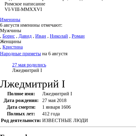
Римское написание
VI-VIII-MMXXVI
Именины
6 августя именины отмечают:
Мужчины
,
Борис
,
Давид
,
Иван
,
Николай
,
Роман
Женщины
,
Кристина
Народные приметы
на 6 августя
27 мая родились
Лжедмитрий I
Лжедмитрий I
Полное имя:
Лжедмитрий I
Дата рождения:
27 мая 2018
Дата смерти:
1 января 1606
Полных лет:
412 года
Род деятельности:
ИЗВЕСТНЫЕ ЛЮДИ