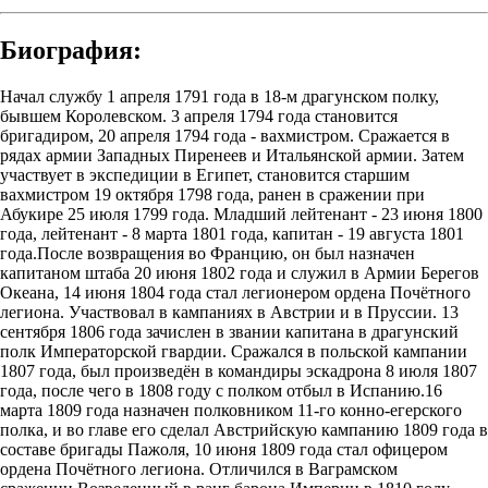
Биография:
Начал службу 1 апреля 1791 года в 18-м драгунском полку,
бывшем Королевском. 3 апреля 1794 года становится
бригадиром, 20 апреля 1794 года - вахмистром. Сражается в
рядах армии Западных Пиренеев и Итальянской армии. Затем
участвует в экспедиции в Египет, становится старшим
вахмистром 19 октября 1798 года, ранен в сражении при
Абукире 25 июля 1799 года. Младший лейтенант - 23 июня 1800
года, лейтенант - 8 марта 1801 года, капитан - 19 августа 1801
года.После возвращения во Францию, он был назначен
капитаном штаба 20 июня 1802 года и служил в Армии Берегов
Океана, 14 июня 1804 года стал легионером ордена Почётного
легиона. Участвовал в кампаниях в Австрии и в Пруссии. 13
сентября 1806 года зачислен в звании капитана в драгунский
полк Императорской гвардии. Сражался в польской кампании
1807 года, был произведён в командиры эскадрона 8 июля 1807
года, после чего в 1808 году с полком отбыл в Испанию.16
марта 1809 года назначен полковником 11-го конно-егерского
полка, и во главе его сделал Австрийскую кампанию 1809 года в
составе бригады Пажоля, 10 июня 1809 года стал офицером
ордена Почётного легиона. Отличился в Ваграмском