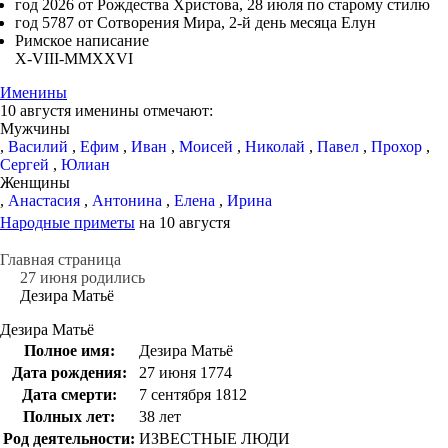
год 2026 от Рождества Христова, 28 июля по старому стилю
год 5787 от Сотворения Мира, 2-й день месяца Елун
Римское написание
X-VIII-MMXXVI
Именины
10 августя именины отмечают:
Мужчины
,
Василий
,
Ефим
,
Иван
,
Моисей
,
Николай
,
Павел
,
Прохор
,
Сергей
,
Юлиан
Женщины
,
Анастасия
,
Антонина
,
Елена
,
Ирина
Народные приметы
на 10 августя
Главная страница
27 июня родились
Дезира Матьё
Дезира Матьё
Полное имя:
Дезира Матьё
Дата рождения:
27 июня 1774
Дата смерти:
7 сентября 1812
Полных лет:
38 лет
Род деятельности:
ИЗВЕСТНЫЕ ЛЮДИ