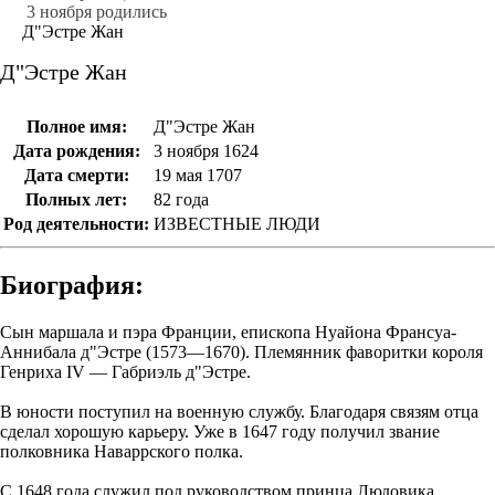
3 ноября родились
Д"Эстре Жан
Д"Эстре Жан
Полное имя:
Д"Эстре Жан
Дата рождения:
3 ноября 1624
Дата смерти:
19 мая 1707
Полных лет:
82 года
Род деятельности:
ИЗВЕСТНЫЕ ЛЮДИ
Биография:
Сын маршала и пэра Франции, епископа Нуайона Франсуа-
Аннибала д"Эстре (1573—1670). Племянник фаворитки короля
Генриха IV — Габриэль д"Эстре.
В юности поступил на военную службу. Благодаря связям отца
сделал хорошую карьеру. Уже в 1647 году получил звание
полковника Наваррского полка.
С 1648 года служил под руководством принца Людовика