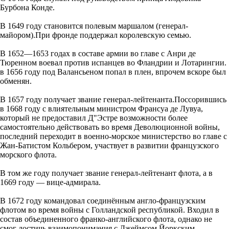
Бурбона Конде.
В 1649 году становится полевым маршалом (генерал-
майором).При фронде поддержал королевскую семью.
В 1652—1653 годах в составе армии во главе с Анри де
Тюренном воевал против испанцев во Фландрии и Лотарингии.
в 1656 году под Валансьеном попал в плен, впрочем вскоре был
обменян.
В 1657 году получает звание генерал-лейтенанта.Поссорившись
в 1668 году с влиятельным министром Франсуа де Лувуа,
который не предоставил Д"Эстре возможности более
самостоятельно действовать во время Деволюционной войны,
последний переходит в военно-морское министерство во главе с
Жан-Батистом Кольбером, участвует в развитии французского
морского флота.
В том же году получает звание генерал-лейтенант флота, а в
1669 году — вице-адмирала.
В 1672 году командовал соединённым англо-французским
флотом во время войны с Голландской республикой. Входил в
состав объединенного франко-английского флота, однако не
смог достичь взаимопонимания с Джеймсом Йоркским