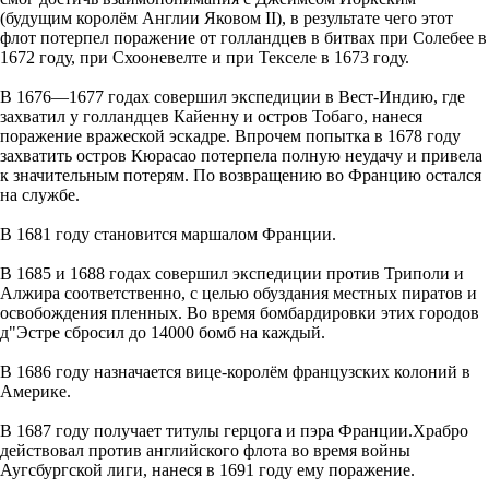
(будущим королём Англии Яковом II), в результате чего этот
флот потерпел поражение от голландцев в битвах при Солебее в
1672 году, при Схооневелте и при Текселе в 1673 году.
В 1676—1677 годах совершил экспедиции в Вест-Индию, где
захватил у голландцев Кайенну и остров Тобаго, нанеся
поражение вражеской эскадре. Впрочем попытка в 1678 году
захватить остров Кюрасао потерпела полную неудачу и привела
к значительным потерям. По возвращению во Францию остался
на службе.
В 1681 году становится маршалом Франции.
В 1685 и 1688 годах совершил экспедиции против Триполи и
Алжира соответственно, с целью обуздания местных пиратов и
освобождения пленных. Во время бомбардировки этих городов
д"Эстре сбросил до 14000 бомб на каждый.
В 1686 году назначается вице-королём французских колоний в
Америке.
В 1687 году получает титулы герцога и пэра Франции.Храбро
действовал против английского флота во время войны
Аугсбургской лиги, нанеся в 1691 году ему поражение.