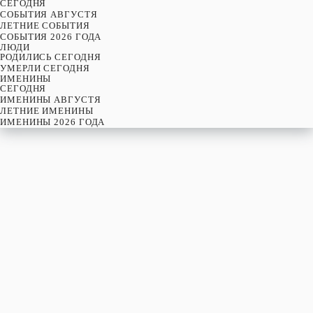
CЕГОДНЯ
СОБЫТИЯ АВГУСТЯ
ЛЕТНИЕ СОБЫТИЯ
СОБЫТИЯ 2026 ГОДА
ЛЮДИ
РОДИЛИСЬ СЕГОДНЯ
УМЕРЛИ СЕГОДНЯ
ИМЕНИНЫ
CЕГОДНЯ
ИМЕНИНЫ АВГУСТЯ
ЛЕТНИЕ ИМЕНИНЫ
ИМЕНИНЫ 2026 ГОДА
пятница
7
августя
219-й день, 32-ая неделя,
1-ая пятница августя
год 2026 от Рождества Христова, 25 июля по старому стилю
год 5787 от Сотворения Мира, 30-й день месяца Ав
Римское написание
VII-VIII-MMXXVI
Именины
7 августя именины отмечают:
Мужчины