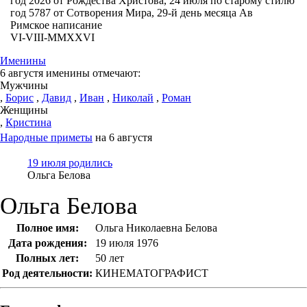
год 2026 от Рождества Христова, 24 июля по старому стилю
год 5787 от Сотворения Мира, 29-й день месяца Ав
Римское написание
VI-VIII-MMXXVI
Именины
6 августя именины отмечают:
Мужчины
,
Борис
,
Давид
,
Иван
,
Николай
,
Роман
Женщины
,
Кристина
Народные приметы
на 6 августя
19 июля родились
Ольга Белова
Ольга Белова
Полное имя:
Ольга Николаевна Белова
Дата рождения:
19 июля 1976
Полных лет:
50 лет
Род деятельности:
КИНЕМАТОГРАФИСТ