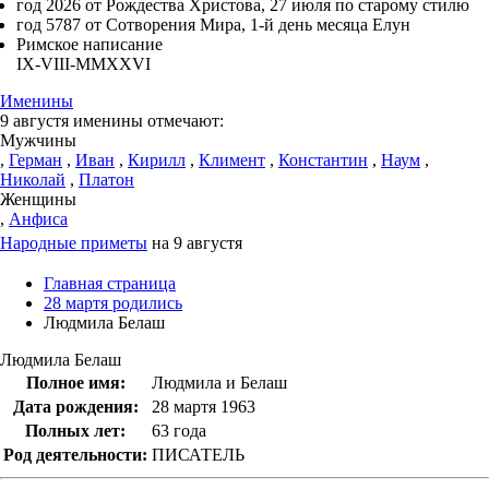
год 2026 от Рождества Христова, 27 июля по старому стилю
год 5787 от Сотворения Мира, 1-й день месяца Елун
Римское написание
IX-VIII-MMXXVI
Именины
9 августя именины отмечают:
Мужчины
,
Герман
,
Иван
,
Кирилл
,
Климент
,
Константин
,
Наум
,
Николай
,
Платон
Женщины
,
Анфиса
Народные приметы
на 9 августя
Главная страница
28 мартя родились
Людмила Белаш
Людмила Белаш
Полное имя:
Людмила и Белаш
Дата рождения:
28 мартя 1963
Полных лет:
63 года
Род деятельности:
ПИСАТЕЛЬ