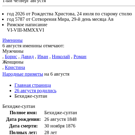
1-ый четверг августя
год 2026 от Рождества Христова, 24 июля по старому стилю
год 5787 от Сотворения Мира, 29-й день месяца Ав
Римское написание
VI-VIII-MMXXVI
Именины
6 августя именины отмечают:
Мужчины
,
Борис
,
Давид
,
Иван
,
Николай
,
Роман
Женщины
,
Кристина
Народные приметы
на 6 августя
Главная страница
26 августя родились
Бехидже-султан
Бехидже-султан
Полное имя:
Бехидже-султан
Дата рождения:
26 августя 1848
Дата смерти:
30 ноября 1876
Полных лет:
28 лет