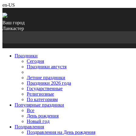
en-US
Ваш город
Ланкастер
Праздники
Cегодня
Праздники августя
Летние праздники
Праздники 2026 года
Государственные
Религиозные
По категориям
Популярные праздники
Все
День рождения
Новый год
Поздравления
Поздравления на День рождения