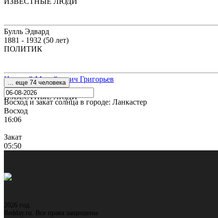
ИЗВЕСТНЫЕ ЛЮДИ
Булль Эдвард
1881 - 1932 (50 лет)
ПОЛИТИК
Николай Михайлович Григорьев
... еще 74 человека
1925 - 2016 (90 лет)
ИЗВЕСТНЫЕ ЛЮДИ
Восход и закат солнца
в городе: Ланкастер
Восход
16:06
Закат
05:50
2026 год.
Redday.ru. Все права защищены