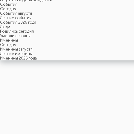
События
Cегодня
События августя
Летние события
События 2026 года
Люди
Родились сегодня
Умерли сегодня
Именины
Cегодня
Именины августя
Летние именины
Именины 2026 года
пятница
7
августя
219-й день, 32-ая неделя,
1-ая пятница августя
год 2026 от Рождества Христова, 25 июля по старому стилю
год 5787 от Сотворения Мира, 30-й день месяца Ав
Римское написание
VII-VIII-MMXXVI
Именины
7 августя именины отмечают:
Мужчины