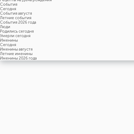
События
Cегодня
События августя
Летние события
События 2026 года
Люди
Родились сегодня
Умерли сегодня
Именины
Cегодня
Именины августя
Летние именины
Именины 2026 года
пятница
7
августя
219-й день, 32-ая неделя,
1-ая пятница августя
год 2026 от Рождества Христова, 25 июля по старому стилю
год 5787 от Сотворения Мира, 30-й день месяца Ав
Римское написание
VII-VIII-MMXXVI
Именины
7 августя именины отмечают:
Мужчины