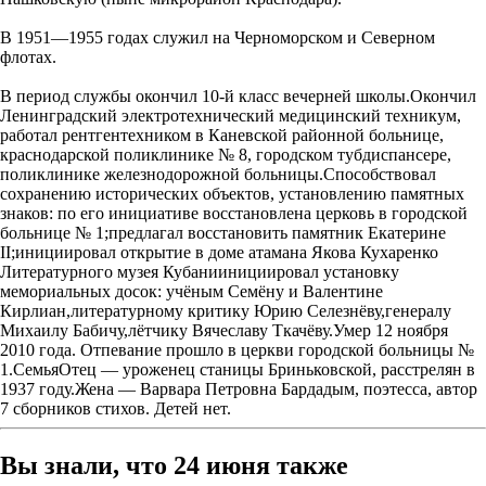
В 1951—1955 годах служил на Черноморском и Северном
флотах.
В период службы окончил 10-й класс вечерней школы.Окончил
Ленинградский электротехнический медицинский техникум,
работал рентгентехником в Каневской районной больнице,
краснодарской поликлинике № 8, городском тубдиспансере,
поликлинике железнодорожной больницы.Способствовал
сохранению исторических объектов, установлению памятных
знаков: по его инициативе восстановлена церковь в городской
больнице № 1;предлагал восстановить памятник Екатерине
II;инициировал открытие в доме атамана Якова Кухаренко
Литературного музея Кубаниинициировал установку
мемориальных досок: учёным Семёну и Валентине
Кирлиан,литературному критику Юрию Селезнёву,генералу
Михаилу Бабичу,лётчику Вячеславу Ткачёву.Умер 12 ноября
2010 года. Отпевание прошло в церкви городской больницы №
1.СемьяОтец — уроженец станицы Бриньковской, расстрелян в
1937 году.Жена — Варвара Петровна Бардадым, поэтесса, автор
7 сборников стихов. Детей нет.
Вы знали, что 24 июня также