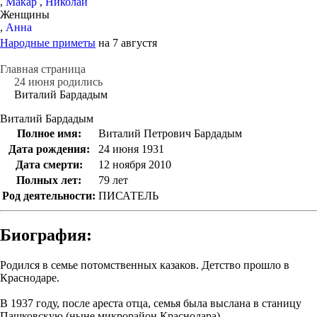
,
Макар
,
Николай
Женщины
,
Анна
Народные приметы
на 7 августя
Главная страница
24 июня родились
Виталий Бардадым
Виталий Бардадым
Полное имя:
Виталий Петрович Бардадым
Дата рождения:
24 июня 1931
Дата смерти:
12 ноября 2010
Полных лет:
79 лет
Род деятельности:
ПИСАТЕЛЬ
Биография:
Родился в семье потомственных казаков. Детство прошло в
Краснодаре.
В 1937 году, после ареста отца, семья была выслана в станицу
Пашковскую (ныне микрорайон Краснодара).