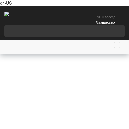
en-US
Ваш город
Ланкастер
Главная страница
18 апреля родились
Сергей Баландин