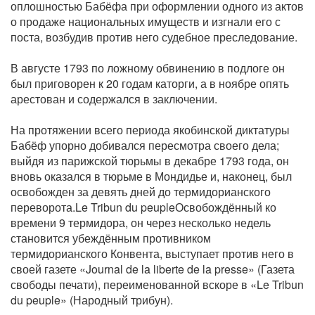
оплошностью Бабёфа при оформлении одного из актов
о продаже национальных имуществ и изгнали его с
поста, возбудив против него судебное преследование.
В августе 1793 по ложному обвинению в подлоге он
был приговорен к 20 годам каторги, а в ноябре опять
арестован и содержался в заключении.
На протяжении всего периода якобинской диктатуры
Бабёф упорно добивался пересмотра своего дела;
выйдя из парижской тюрьмы в декабре 1793 года, он
вновь оказался в тюрьме в Мондидье и, наконец, был
освобожден за девять дней до термидорианского
переворота.Le Tribun du peupleОсвобождённый ко
времени 9 термидора, он через несколько недель
становится убеждённым противником
термидорианского Конвента, выступает против него в
своей газете «Journal de la liberte de la presse» (Газета
свободы печати), переименованной вскоре в «Le Tribun
du peuple» (Народный трибун).