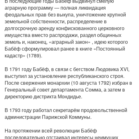
В последующие годы Бабёф выдвинул смелую
аграрную программу — полная ликвидация
феодальных прав без выкупа, уничтожение крупной
земельной собственности, распределение в
долгосрочную аренду конфискованного церковного
имущества вместо распродажи, раздел общинных
земель и, наконец, «аграрный закон» , идею которого
Бабёф сформулировал ранее в книге «Постоянный
кадастр» (1789).
В 1791 году Бабёф, в связи с бегством Людовика XVI,
выступил за установление республиканского строя.
После свержения монархии (10 августа 1792) избран в
Генеральный совет департамента Сомма, а затем в
директорию дистрикта Мондидье.
В 1793 году работал секретарём продовольственной
администрации Парижской Коммуны.
На протяжении всей революции Бабёф
последовательно отстаивал интересы неимущих