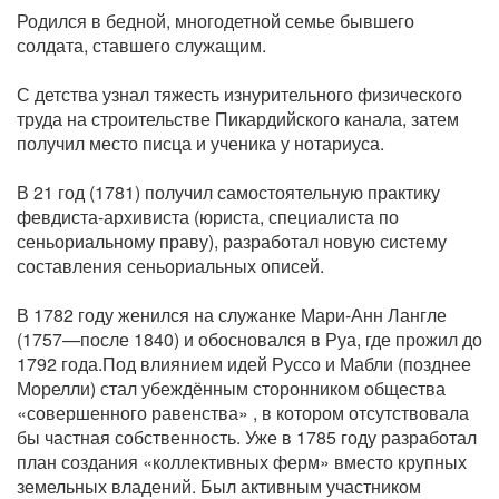
Родился в бедной, многодетной семье бывшего
солдата, ставшего служащим.
С детства узнал тяжесть изнурительного физического
труда на строительстве Пикардийского канала, затем
получил место писца и ученика у нотариуса.
В 21 год (1781) получил самостоятельную практику
февдиста-архивиста (юриста, специалиста по
сеньориальному праву), разработал новую систему
составления сеньориальных описей.
В 1782 году женился на служанке Мари-Анн Лангле
(1757—после 1840) и обосновался в Руа, где прожил до
1792 года.Под влиянием идей Руссо и Мабли (позднее
Морелли) стал убеждённым сторонником общества
«совершенного равенства» , в котором отсутствовала
бы частная собственность. Уже в 1785 году разработал
план создания «коллективных ферм» вместо крупных
земельных владений. Был активным участником