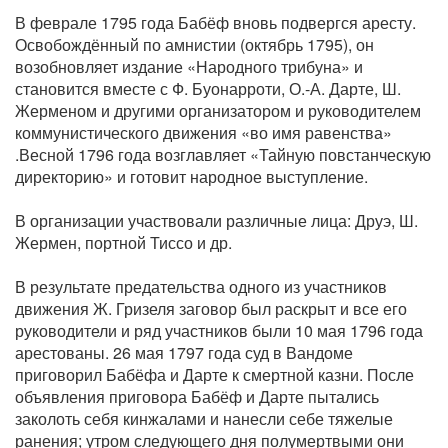
В феврале 1795 года Бабёф вновь подвергся аресту.
Освобождённый по амнистии (октябрь 1795), он
возобновляет издание «Народного трибуна» и
становится вместе с Ф. Буонарроти, О.-А. Дарте, Ш.
Жерменом и другими организатором и руководителем
коммунистического движения «во имя равенства»
.Весной 1796 года возглавляет «Тайную повстанческую
директорию» и готовит народное выступление.
В организации участвовали различные лица: Друэ, Ш.
Жермен, портной Тиссо и др.
В результате предательства одного из участников
движения Ж. Гризеля заговор был раскрыт и все его
руководители и ряд участников были 10 мая 1796 года
арестованы. 26 мая 1797 года суд в Вандоме
приговорил Бабёфа и Дарте к смертной казни. После
объявления приговора Бабёф и Дарте пытались
заколоть себя кинжалами и нанесли себе тяжелые
ранения; утром следующего дня полумертвыми они