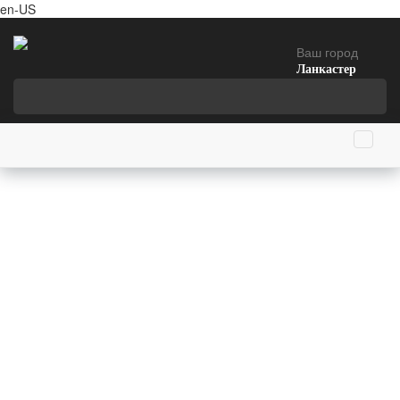
en-US
Ваш город
Ланкастер
Главная страница
23 ноября родились
Чарльз Бабингтон