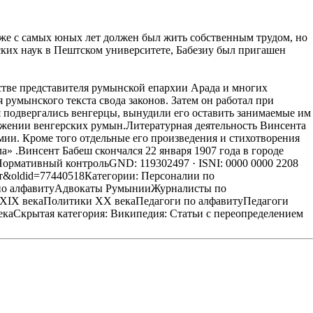
 уже с самых юных лет должен был жить собственным трудом, но
ских наук в Пештском университете, Бабезиу был пригашен
естве представителя румынской епархии Арада и многих
румынского текста свода законов. Затем он работал при
мя подвергались венгерцы, вынудили его оставить занимаемые им
вижении венгерских румын.Литературная деятельность Винсента
омии. Кроме того отдельные его произведения и стихотворения
а» .Винсент Бабеш скончался 22 января 1907 года в городе
7.Нормативный контрольGND: 119302497 · ISNI: 0000 0000 2208
сент&oldid=77440518Категории: Персоналии по
 по алфавитуАдвокаты РумынииЖурналисты по
IX векаПолитики XX векаПедагоги по алфавитуПедагоги
Скрытая категория: Википедия: Статьи с переопределением