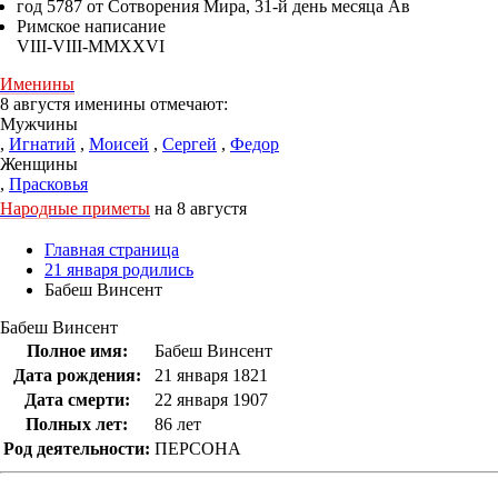
год 5787 от Сотворения Мира, 31-й день месяца Ав
Римское написание
VIII-VIII-MMXXVI
Именины
8 августя именины отмечают:
Мужчины
,
Игнатий
,
Моисей
,
Сергей
,
Федор
Женщины
,
Прасковья
Народные приметы
на 8 августя
Главная страница
21 января родились
Бабеш Винсент
Бабеш Винсент
Полное имя:
Бабеш Винсент
Дата рождения:
21 января 1821
Дата смерти:
22 января 1907
Полных лет:
86 лет
Род деятельности:
ПЕРСОНА