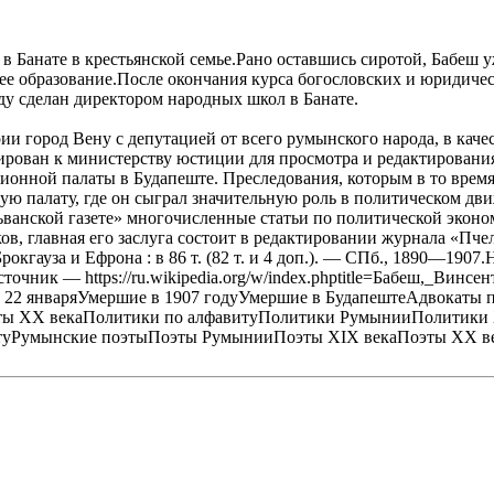
] в Банате в крестьянской семье.Рано оставшись сиротой, Бабеш
шее образование.После окончания курса богословских и юридиче
оду сделан директором народных школ в Банате.
ии город Вену с депутацией от всего румынского народа, в кач
рован к министерству юстиции для просмотра и редактирования 
ационной палаты в Будапеште. Преследования, которым в то вре
кую палату, где он сыграл значительную роль в политическом д
ильванской газете» многочисленные статьи по политической экон
в, главная его заслуга состоит в редактировании журнала «Пчел
окгауза и Ефрона : в 86 т. (82 т. и 4 доп.). — СПб., 1890—190
точник — https://ru.wikipedia.org/w/index.phptitle=Бабеш,_Вин
е 22 январяУмершие в 1907 годуУмершие в БудапештеАдвокаты
ы XX векаПолитики по алфавитуПолитики РумынииПолитики X
уРумынские поэтыПоэты РумынииПоэты XIX векаПоэты XX века