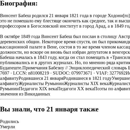
Биография:
Винсент Бабеш родился 21 января 1821 года в городе Ходони[ro
это не помешало ему блестяще окончить как среднее, так и выс
профессором в Богословский институт в город Арад, а в 1849 г
В октябре 1849 года Винсент Бабеш был послан в столицу Австр
деревенских общин. Некоторое время спустя, он был прикоманди
кассационной палате в Вене, состоя в то же время членом касс
должности, но вскоре он вновь был избран депутатом в венгерс
Бабеша началась в 1843 году, когда он стал помещать в «Транс
публиковались и в других журналах. Но, по мнению ряда критико
Будапеште.Примечания Бабезиу // Энциклопедический словарь Бр
7697 · LCCN: n81008219 · SUDOC: 079973671 · VIAF: 3277692
Ис
алфавитуРодившиеся 21 январяРодившиеся в 1821 годуУмерши
алфавитуЖурналисты РумынииЖурналисты XIX векаЖурналист
РумынииПедагоги XIX векаПедагоги XX векаПоэты по алфавит
значения из Викиданных
Вы знали, что 21 января также
Родились
Умерли