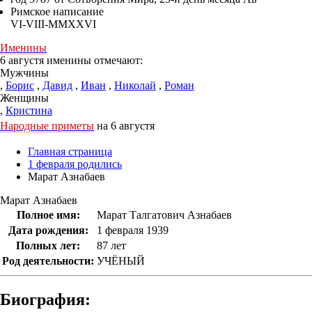
Римское написание
VI-VIII-MMXXVI
Именины
6 августя именины отмечают:
Мужчины
,
Борис
,
Давид
,
Иван
,
Николай
,
Роман
Женщины
,
Кристина
Народные приметы
на 6 августя
Главная страница
1 февраля родились
Марат Азнабаев
Марат Азнабаев
Полное имя:
Марат Талгатович Азнабаев
Дата рождения:
1 февраля 1939
Полных лет:
87 лет
Род деятельности:
УЧЁНЫЙ
Биография: