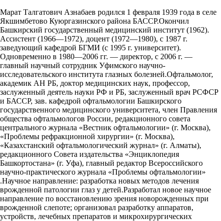
Марат Талгатович Азнабаев родился 1 февраля 1939 года в селе
Якшимбетово Куюргазинского района БАССР.Окончил
Башкирский государственный медицинский институт (1962).
Ассистент (1966—1972), доцент (1972—1980), с 1987 г.
заведующий кафедрой БГМИ (с 1995 г. университет).
Одновременно в 1980—2006 гг. — директор, с 2006 г. —
главный научный сотрудник Уфимского научно-
исследовательского института глазных болезней.Офтальмолог,
академик АН РБ, доктор медицинских наук, профессор,
заслуженный деятель науки РФ и РБ, заслуженный врач РСФСР
и БАССР, зав. кафедрой офтальмологии Башкирского
государственного медицинского университета, член Правления
общества офтальмологов России, редакционного совета
центрального журнала «Вестник офтальмологии» (г. Москва),
«Проблемы рефракционной хирургии» (г. Москва),
«Казахстанский офтальмологический журнал» (г. Алматы),
редакционного Совета издательства «Энциклопедия
Башкортостана» (г. Уфа), главный редактор Всероссийского
научно-практического журнала «Проблемы офтальмологии»
.Научное направление: разработка новых методов лечения
врожденной патологии глаз у детей.Разработал новое научное
направление по восстановлению зрения новорожденных при
врожденной слепоте; организовал разработку аппаратов,
устройств, лечебных препаратов и микрохирургических