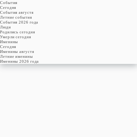
События
Cегодня
События августя
Летние события
События 2026 года
Люди
Родились сегодня
Умерли сегодня
Именины
Cегодня
Именины августя
Летние именины
Именины 2026 года
суббота
8
августя
220-й день, 32-ая неделя,
2-ая суббота августя
год 2026 от Рождества Христова, 26 июля по старому стилю
год 5787 от Сотворения Мира, 31-й день месяца Ав
Римское написание
VIII-VIII-MMXXVI
Именины