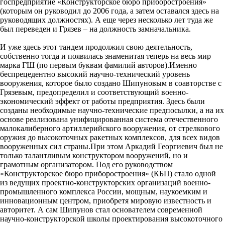
госпредприятие «Конструкторское бюро приборостроения»
(которым он руководил до 2006 года, а затем оставался здесь на
руководящих должностях). А еще через несколько лет туда же
был переведен и Грязев – на должность замначальника.
И уже здесь этот тандем продолжил свою деятельность,
собственно тогда и появилась знаменитая теперь на весь мир
марка ГШ (по первым буквам фамилий авторов).Именно
беспрецедентно высокий научно-технический уровень
вооружения, которое было создано Шипуновым в соавторстве с
Грязевым, предопределил и соответствующий военно-
экономический эффект от работы предприятия. Здесь были
созданы необходимые научно-технические предпосылки, а на их
основе реализована унифицированная система отечественного
малокалиберного артиллерийского вооружения, от стрелкового
оружия до высокоточных ракетных комплексов, для всех видов
вооруженных сил страны.При этом Аркадий Георгиевич был не
только талантливым конструктором вооружений, но и
грамотным организатором. Под его руководством
«Конструкторское бюро приборостроения» (КБП) стало одной
из ведущих проектно-конструкторских организаций военно-
промышленного комплекса России, мощным, наукоемким и
инновационным центром, приобретя мировую известность и
авторитет. А сам Шипунов стал основателем современной
научно-конструкторской школы проектирования высокоточного