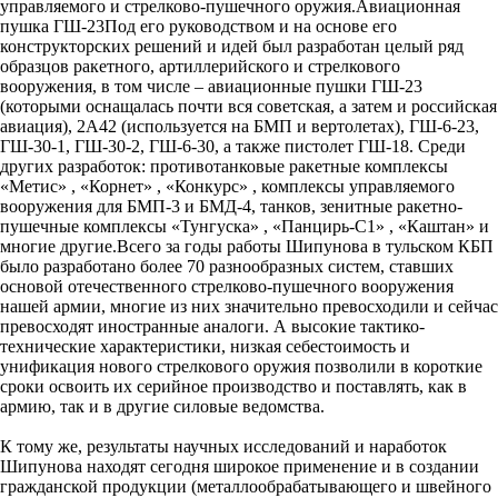
управляемого и стрелково-пушечного оружия.Авиационная
пушка ГШ-23Под его руководством и на основе его
конструкторских решений и идей был разработан целый ряд
образцов ракетного, артиллерийского и стрелкового
вооружения, в том числе – авиационные пушки ГШ-23
(которыми оснащалась почти вся советская, а затем и российская
авиация), 2А42 (используется на БМП и вертолетах), ГШ-6-23,
ГШ-30-1, ГШ-30-2, ГШ-6-30, а также пистолет ГШ-18. Среди
других разработок: противотанковые ракетные комплексы
«Метис» , «Корнет» , «Конкурс» , комплексы управляемого
вооружения для БМП-3 и БМД-4, танков, зенитные ракетно-
пушечные комплексы «Тунгуска» , «Панцирь-С1» , «Каштан» и
многие другие.Всего за годы работы Шипунова в тульском КБП
было разработано более 70 разнообразных систем, ставших
основой отечественного стрелково-пушечного вооружения
нашей армии, многие из них значительно превосходили и сейчас
превосходят иностранные аналоги. А высокие тактико-
технические характеристики, низкая себестоимость и
унификация нового стрелкового оружия позволили в короткие
сроки освоить их серийное производство и поставлять, как в
армию, так и в другие силовые ведомства.
К тому же, результаты научных исследований и наработок
Шипунова находят сегодня широкое применение и в создании
гражданской продукции (металлообрабатывающего и швейного