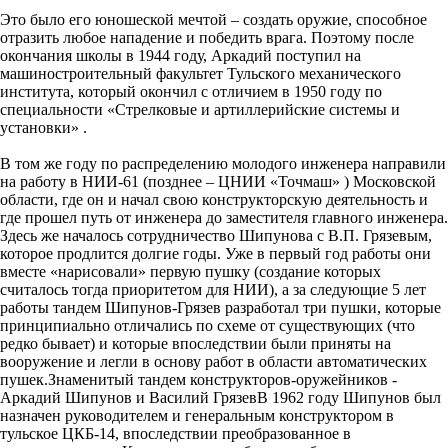
Это было его юношеской мечтой – создать оружие, способное
отразить любое нападение и победить врага. Поэтому после
окончания школы в 1944 году, Аркадий поступил на
машиностроительный факультет Тульского механического
института, который окончил с отличием в 1950 году по
специальности «Стрелковые и артиллерийские системы и
установки» .
В том же году по распределению молодого инженера направили
на работу в НИИ-61 (позднее – ЦНИИ «Точмаш» ) Московской
области, где он и начал свою конструкторскую деятельность и
где прошел путь от инженера до заместителя главного инженера.
Здесь же началось сотрудничество Шипунова с В.П. Грязевым,
которое продлится долгие годы. Уже в первый год работы они
вместе «нарисовали» первую пушку (создание которых
считалось тогда приоритетом для НИИ), а за следующие 5 лет
работы тандем Шипунов-Грязев разработал три пушки, которые
принципиально отличались по схеме от существующих (что
редко бывает) и которые впоследствии были приняты на
вооружение и легли в основу работ в области автоматических
пушек.Знаменитый тандем конструкторов-оружейников -
Аркадий Шипунов и Василий ГрязевВ 1962 году Шипунов был
назначен руководителем и генеральным конструктором в
тульское ЦКБ-14, впоследствии преобразованное в