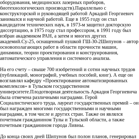
оборудования, медицинских лазерных приборов,
биотехнологических производств).Параллельно с
конструкторской и руководящей работой Аркадий Георгиевич
занимался и научной работой. Еще в 1955 году он стал
кандидатом технических наук, в 1973-м защитил докторскую
диссертацию, в 1975 году стал профессором, в 1991 году был
избран академиком РАН, а затем и многих других
академий.Су-25, оснащенный пушкой ГШ-30-2Шипунов – автор
основополагающих работ в области прочности машин,
динамики, теории проектирования и конструирования,
автоматического управления и системного анализа.
На его счету – свыше 700 изобретений и сотни научных трудов
(публикаций, монографий, учебных пособий, книг). А еще он
возглавлял кафедру «Проектирование автоматизированных
комплексов» в Тульском государственном
университете.Плодотворная деятельность Аркадия Георгиевича
была отмечена различными наградами. Герой
Социалистического труда, лауреат государственных премий – он
был награжден многими государственными и научными
наградами, в том числе и других стран. Также он являлся
почетным гражданином Тулы и Тульской области, а также
почетным гражданином города Ливны.
До конца своих дней Шипунов был полон планов, генерировал