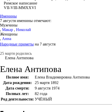
Римское написание
VII-VIII-MMXXVI
Именины
7 августя именины отмечают:
Мужчины
,
Макар
,
Николай
Женщины
,
Анна
Народные приметы
на 7 августя
25 мартя родились
Елена Антипова
Елена Антипова
Полное имя:
Елена Владимировна Антипова
Дата рождения:
25 мартя 1892
Дата смерти:
9 августя 1974
Полных лет:
82 года
Род деятельности:
УЧЁНЫЙ