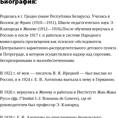
Биография:
Родилась в г. Гродно (ныне Республика Беларусь). Училась в
Коллеж де Франс (1910—1911), Школе педагогических наук Э.
Клапареда в Женеве (1912—1916).После обучения вернулась в
Россию и после 1917 г. и работала в системе Народного
комиссариата просвещения как психолог-обследователь
Центрального карантинно-распределительного детского пункта
в Петрограде, в котором осуществлялся надзор над сиротами,
беспризорниками и малообеспеченными.
В 1922 г. её муж — писатель В. Я. Ирецкий — был выслан из
России, и в 1924 г. Е. В. Антипова выехала к нему в Германию.
В 1926 г. вернулась в Женеву и работала в Институте Жан-Жака
Руссо (фр. l"Institut J.-J. Rousseau de Geneve), где её
руководителем был профессор Э. Клапаред.
В 1929 г. Е. В. Антипова по приглашению бразильского