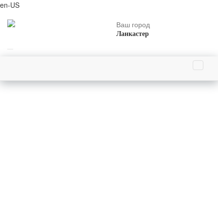
en-US
Ваш город
Ланкастер
Главная страница
1 февраля родились
Ангели Луи