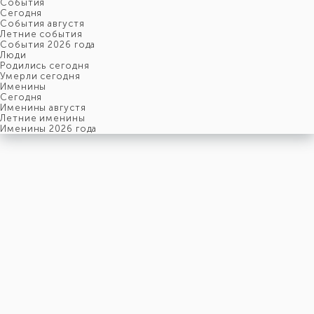
События
Cегодня
События августя
Летние события
События 2026 года
Люди
Родились сегодня
Умерли сегодня
Именины
Cегодня
Именины августя
Летние именины
Именины 2026 года
пятница
7
августя
219-й день, 32-ая неделя,
1-ая пятница августя
год 2026 от Рождества Христова, 25 июля по старому стилю
год 5787 от Сотворения Мира, 30-й день месяца Ав
Римское написание
VII-VIII-MMXXVI
Именины
7 августя именины отмечают:
Мужчины