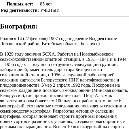
Полных лет:
85 лет
Род деятельности:
УЧЁНЫЙ
Биография:
Родился 14 (27 февраля) 1907 года в деревне Выдрея (ныне
Лиозненский район, Витебская область, Беларусь).
В 1929 году окончил БСХА. Работал на Новозыбковской
сельскохозяйственной опытной станции, в 1931—1941 и в 1944
—1956 годах — научный сотрудник, заведующий группой,
лабораторией, заместитель директора Белорусского
селекционной станции, с 1956 заведующий лабораторией
селекции картофеля Белорусского НИИ картофелеводства и
плодоовощеводства .Умер 2 апреля 1992 года. Похоронен на
сельском кладбище в посёлке Самохваловичи (Минская область,
Белоруссия), где прожил последние годы. Пётр Альсмик
является автором более чем 100 научных работ, в том числе 6
монографий; его научные исследования посвящены селекции и
семеноводству картофеля. Разработал методику селекции
картофеля, которая позволяет строить прогнозы поведения
новых сортов в различных условиях, создавать благоприятные
режимы их выращивания. Вывел 10 высокоурожайных сортов