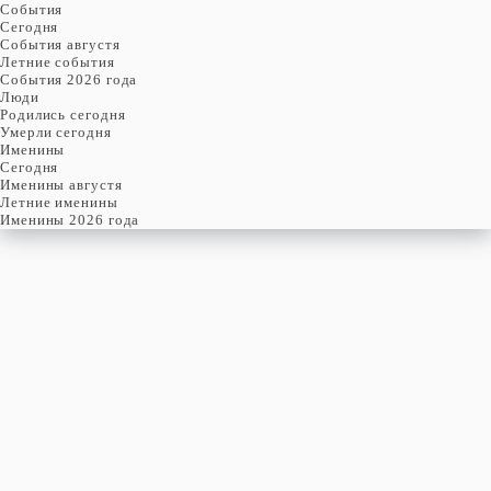
События
Cегодня
События августя
Летние события
События 2026 года
Люди
Родились сегодня
Умерли сегодня
Именины
Cегодня
Именины августя
Летние именины
Именины 2026 года
понедельник
10
августя
222-й день, 33-ая неделя,
2-ой понедельник августя
год 2026 от Рождества Христова, 28 июля по старому стилю
год 5787 от Сотворения Мира, 2-й день месяца Елун
Римское написание
X-VIII-MMXXVI
Именины