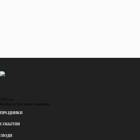
Евгений Велихов
1935 - 2018 (82 года)
ИЗВЕСТНЫЕ ЛЮДИ
... ЕЩЕ 94 ЧЕЛОВЕКА
Восход и закат солнца
в городе: Ланкастер
Восход
16:09
Закат
05:46
2026 год.
Redday.ru. Все права защищены
ПРАЗДНИКИ
СОБЫТИЯ
ЛЮДИ