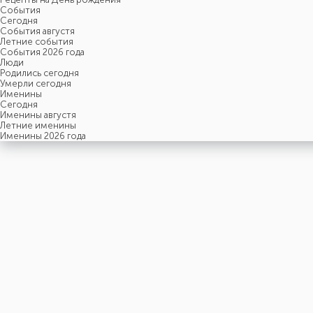
События
Cегодня
События августя
Летние события
События 2026 года
Люди
Родились сегодня
Умерли сегодня
Именины
Cегодня
Именины августя
Летние именины
Именины 2026 года
пятница
7
августя
219-й день, 32-ая неделя,
1-ая пятница августя
год 2026 от Рождества Христова, 25 июля по старому стилю
год 5787 от Сотворения Мира, 30-й день месяца Ав
Римское написание
VII-VIII-MMXXVI
Именины
7 августя именины отмечают:
Мужчины