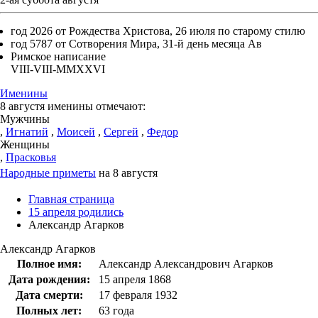
год 2026 от Рождества Христова, 26 июля по старому стилю
год 5787 от Сотворения Мира, 31-й день месяца Ав
Римское написание
VIII-VIII-MMXXVI
Именины
8 августя именины отмечают:
Мужчины
,
Игнатий
,
Моисей
,
Сергей
,
Федор
Женщины
,
Прасковья
Народные приметы
на 8 августя
Главная страница
15 апреля родились
Александр Агарков
Александр Агарков
Полное имя:
Александр Александрович Агарков
Дата рождения:
15 апреля 1868
Дата смерти:
17 февраля 1932
Полных лет:
63 года