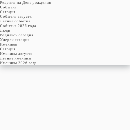
Рецепты на День рождения
События
Cегодня
События августя
Летние события
События 2026 года
Люди
Родились сегодня
Умерли сегодня
Именины
Cегодня
Именины августя
Летние именины
Именины 2026 года
воскресенье
29
ноября
333-й день, 48-ая неделя,
5-ое воскресенье ноября
год 2026 от Рождества Христова, 16 ноября по старому стилю
год 5787 от Сотворения Мира, 21-й день месяца Кислев
Римское написание
XXIX-XI-MMXXVI
Именины