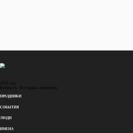
Семен
Восход и закат солнца
в городе: Ланкастер
Восход
16:07
Закат
05:49
2026 год.
Redday.ru. Все права защищены
ПРАЗДНИКИ
СОБЫТИЯ
ЛЮДИ
ИМЕНА