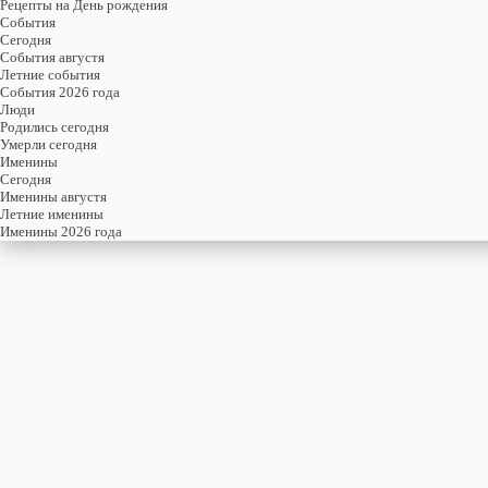
Рецепты на День рождения
События
Cегодня
События августя
Летние события
События 2026 года
Люди
Родились сегодня
Умерли сегодня
Именины
Cегодня
Именины августя
Летние именины
Именины 2026 года
суббота
18
апреля
108-й день, 16-ая неделя,
3-ья суббота апреля
год 2026 от Рождества Христова, 5 апреля по старому стилю
год 5787 от Сотворения Мира, 10-й день месяца Ияр
Римское написание
XVIII-IV-MMXXVI
Именины